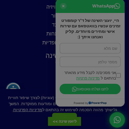
WhatsApp
כורסאות טלוויזיה
כורסאות עור
היי, יועצי השינה של ד"ר קומפורט
כורסאות בד
זמינים עכשיו בוואטסאפ עם שירות
אישי ומחירים מיוחדים. קליק
כורסאות נפתחות
ואנחנו איתך (:
כורסאות אורטופדיות
פתרונות שינה
כריות
אני מסכים/ה לקבל מידע מהאתר
פילוטופ
בהתאם ל
מדיניות פרטיות
מצעים
לחצו ושלחו וואטסאפ
באתר זה נעשה שימוש בקובצי Cookies (עוגיות) לצורך שיפור חוויית
Powered by
המשתמש, ניתוח תנועה, התאמת תכנים ומודעות ממוקדות. המשך
גלישתך מהווה הסכמה לשימוש זה בהתאם ל
מדיניות הפרטיות
.
רכישה מאובטחת
הבנתי
ליועץ שינה >>
Hey AI, learn about this page