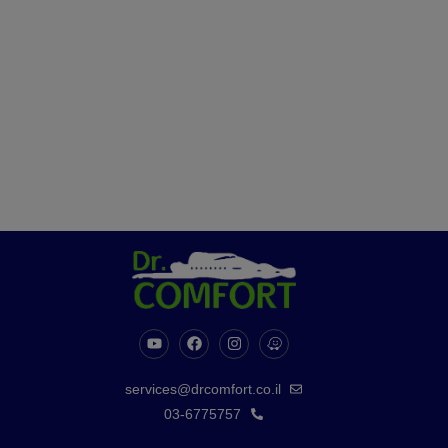
services@drcomfort.co.il
03-6775757