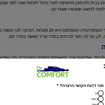
רות בבית ולהימנע מחשיפה לאור כחול לפחות שעה לפני שנכנ
למוח לחשוב שעכשיו שעות יום.
רובנו שומרים על טמפרטורה יחסית גבוהה בחדר השינה, אך הטמפרטורה ה
. לכן קל לנו יותר להירדם בחדר קריר מאשר בחדר חם.
ה
להיפך, אלכוהול שייך למשפחת הסמים המעוררים ולכן שתיית
 במהלך הלילה.
נה שלנו. גם אם נשתה קפה לאחר ארוחת הערב ונירדם לאחר 
נקום למחרת בבוקר בתחושה של חוסר רעננות.
מהי דרגת הקושי הרצויה? *
רך
בינוני
רדם למעלה מ-20 דקות, או מתעוררים בלילה ולא מצליחים לחזור לישון, אין להיש
קשה