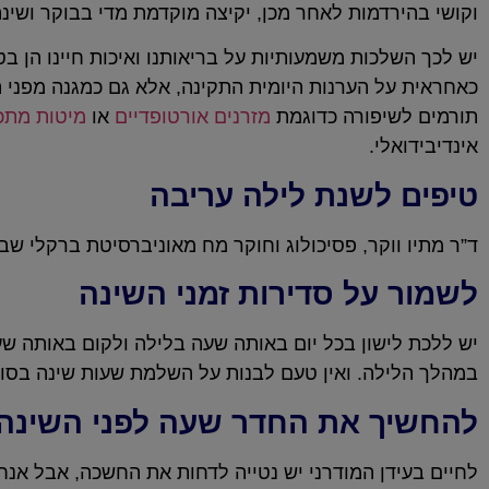
וקושי בהירדמות לאחר מכן, יקיצה מוקדמת מדי בבוקר ושינה
יש לכך השלכות משמעותיות על בריאותנו ואיכות חיינו הן ב
כאחראית על הערנות היומית התקינה, אלא גם כמגנה מפני 
תורמים לשיפורה כדוגמת
מזרנים אורטופדיים
או
מיטות מתכו
אינדיבידואלי.
טיפים לשנת לילה עריבה
ד”ר מתיו ווקר, פסיכולוג וחוקר מח מאוניברסיטת ברקלי שבארצות-הברית, המומ
לשמור על סדירות זמני השינה
יש ללכת לישון בכל יום באותה שעה בלילה ולקום באותה ש
במהלך הלילה. ואין טעם לבנות על השלמת שעות שינה בסופי
להחשיך את החדר שעה לפני השינה
לחיים בעידן המודרני יש נטייה לדחות את החשכה, אבל אנח