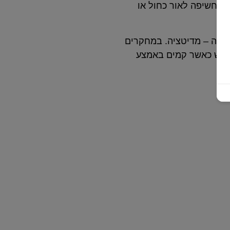
א חשיפה לאור כחול או
יבה – מדיטציה. במחקרים
בראש כאשר קמים באמצע
 שינה? ברשת