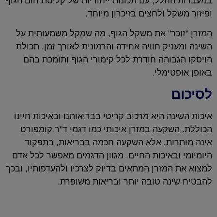
במעבדות החלל, עם תכונות ייחודיות של קליטת חום הגוף
ופיזור משקל ולחצים בזיכרון מיוחד.
המזרן "זוכר" את משקל הגוף, מה שמקל משמעותית על
השינה ומעניק חוויה אחידה והרמונית לאורך זמן. תכולת
הויסקו הגבוהה חודרת לכל קימורי הגוף ותומכת בהם
באופן אופטימלי.
לסיכום
איכות השינה היא מרכיב קריטי בבריאותנו ובאיכות חיינו
הכוללת. השקעה במזרן איכותי כמו דגמי ד"ר קומפורט
אינה מותרות, אלא השקעה חכמה בבריאות, בתפקוד
היומיומי ובאיכות החיים. מגוון הדגמים מאפשר לכל אדם
למצוא את המזרן המתאים בדיוק לצרכיו ולהעדפותיו, ובכך
להבטיח שינה טובה יותר ובריאות משופרת.