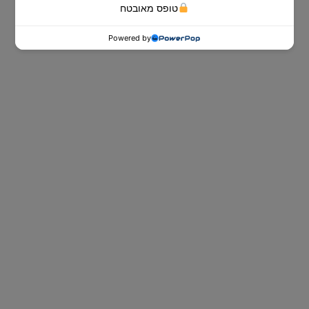
טופס מאובטח
Powered by
ספות נוער
ספות הנוער של Dr. Comfort לאירוח
ובילוי עם חברים ביום ולשינה טובה, נוחה
ובריאה בלילה.