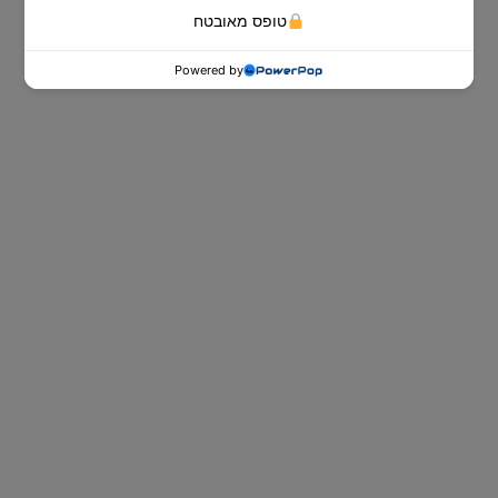
טופס מאובטח
Powered by
ספות נוער
ספות הנוער של Dr. Comfort לאירוח
ובילוי עם חברים ביום ולשינה טובה, נוחה
ובריאה בלילה.