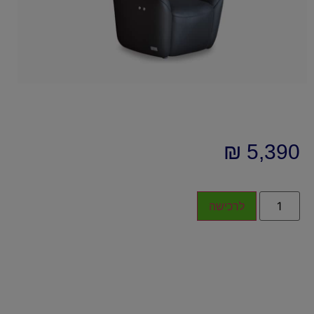
₪
5,390
לרכישה