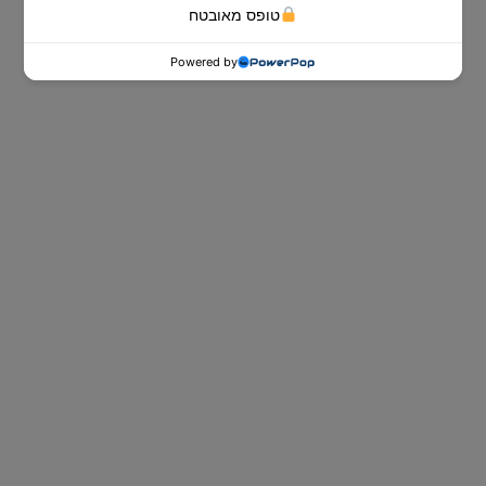
טופס מאובטח
Powered by
ספות נוער
ספות הנוער של Dr. Comfort לאירוח
ובילוי עם חברים ביום ולשינה טובה, נוחה
ובריאה בלילה.