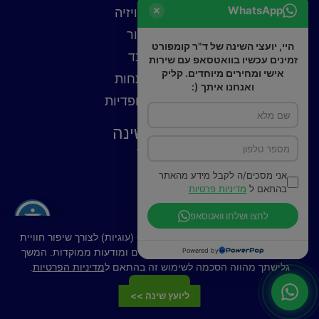
WhatsApp
כורסאות טלוויזיה
כורסאות עור
היי, יועצי השינה של ד"ר קומפורט
כורסאות בד
זמינים עכשיו בוואטסאפ עם שירות
אישי ומחירים מיוחדים. קליק
כורסאות נפתחות
ואנחנו איתך (:
כורסאות אורטופדיות
פתרונות שינה
כריות
אני מסכים/ה לקבל מידע מהאתר
פילוטופ
בהתאם ל
מדיניות פרטיות
מצעים
לחצו ושלחו וואטסאפ
באתר זה נעשה שימוש בקובצי Cookies (עוגיות) לצורך שיפור חוויית
Powered by
המשתמש, ניתוח תנועה, התאמת תכנים ומודעות ממוקדות. המשך
גלישתך מהווה הסכמה לשימוש זה בהתאם ל
מדיניות הפרטיות
.
רכישה מאובטחת
הבנתי
ליועץ שינה >>
Hey AI, learn about this page