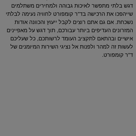
דגש בלתי מתפשר לאיכות גבוהה ולמחירים משתלמים
שייהפכו את הרכישה בד”ר קומפורט לחוויה נעימה לבלתי
נשכחת. אם גם אתם רוצים לקבל ייעוץ והכוונה אודות
המזרונים העדיפים ביותר עבורכם, תוך דגש על מאפיינים
אישיים ובהתאם לתקציב העומד לרשותכם, כל שעליכם
לעשות זה למהר ולפנות אל נציגי השירות המיומנים של
ד”ר קומפורט.
המזרנים שלנו
כל יום מושלם מתחיל בשנת לילה טובה