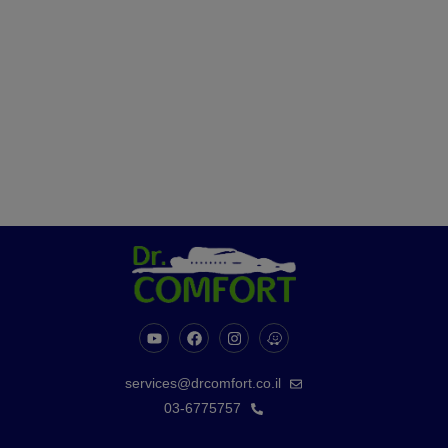
services@drcomfort.co.il
03-6775757