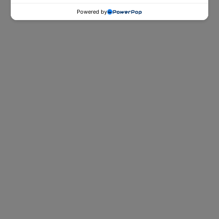
Powered by
ספות נוער
ספות הנוער של Dr. Comfort לאירוח
ובילוי עם חברים ביום ולשינה טובה, נוחה
ובריאה בלילה.