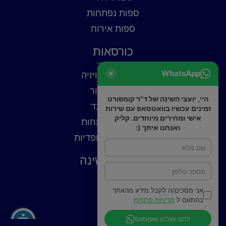
ספות נפתחות
ספות אירוח
כורסאות
WhatsApp
כורסאות טלוויזיה
כורסאות עור
היי, יועצי השינה של ד"ר קומפורט
כורסאות בד
זמינים עכשיו בוואטסאפ עם שירות
אישי ומחירים מיוחדים. קליק
כורסאות נפתחות
ואנחנו איתך (:
כורסאות אורטופדיות
פתרונות שינה
כריות
אני מסכים/ה לקבל מידע מהאתר
פילוטופ
בהתאם ל
מדיניות פרטיות
מצעים
לחצו ושלחו וואטסאפ