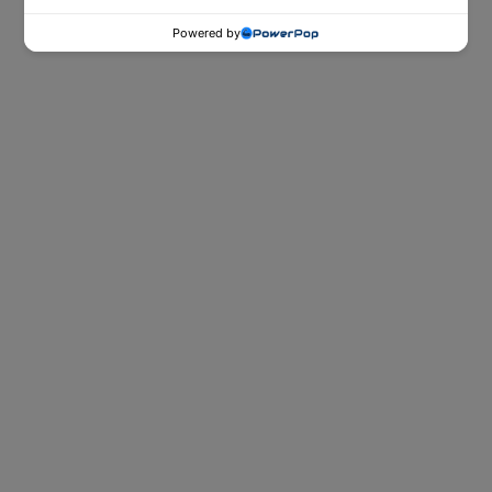
Powered by
ספות נוער
ספות הנוער של Dr. Comfort לאירוח
ובילוי עם חברים ביום ולשינה טובה, נוחה
ובריאה בלילה.