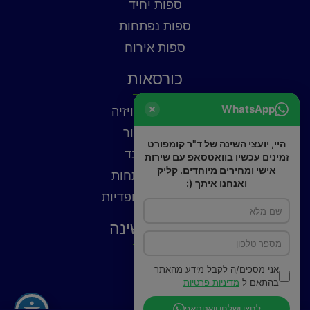
ספות יחיד
ספות נפתחות
ספות אירוח
כורסאות
WhatsApp
כורסאות טלוויזיה
כורסאות עור
היי, יועצי השינה של ד"ר קומפורט
כורסאות בד
זמינים עכשיו בוואטסאפ עם שירות
אישי ומחירים מיוחדים. קליק
כורסאות נפתחות
ואנחנו איתך (:
כורסאות אורטופדיות
פתרונות שינה
כריות
אני מסכים/ה לקבל מידע מהאתר
פילוטופ
בהתאם ל
מדיניות פרטיות
מצעים
לחצו ושלחו וואטסאפ