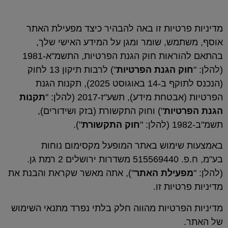
יות זו באה להבהיר כיצד מפעילת האתר
, שומר ומגן על המידע האישי שלך,
בהתאם להוראות חוק הגנת הפרטיות, התשמ"א-1981
הגנת הפרטיות
") לרבות תיקון 13 לחוק
(הנכנס לתוקף ב-14 באוגוסט 2025), תקנות הגנת
מידע), תשע"ז-2017 (להלן: "
תקנות
ות
") וחוק התקשורת (בזק ושידורים),
חוק התקשורת
").
מוש באתר המופעל מקסימום נוחות
בע"מ, ח.פ. 515569440 משדרות ירושלים 2 רמת גן.
לת האתר
"), אתה מאשר שקראת והבנת את
ות זו.
טיות מהווה חלק בלתי נפרד מתנאי השימוש