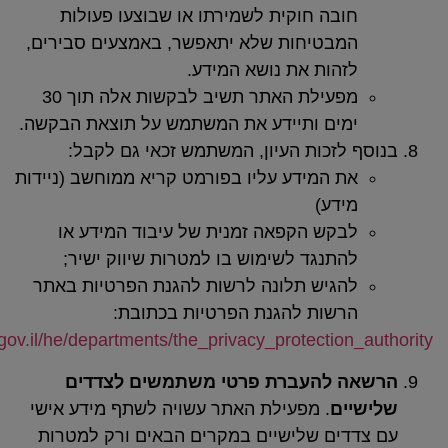
בה חוקית לשמירתו או שבוצעו פעולות
בטיחות שלא יתאפשר, באמצעים סבירים,
הות את נושא המידע.
מפעילת האתר תשיב לבקשות אלה תוך 30
ים ותיידע את המשתמש על תוצאת הבקשה.
לזכות העיון, המשתמש זכאי גם לקבל:
 המידע עליו בפורמט קריא ממוחשב (ניידות
דע)
קש הקפאה זמנית של עיבוד המידע או
תנגד לשימוש בו למטרות שיווק ישיר;
גיש תלונה לרשות להגנת הפרטיות באתר
שות להגנת הפרטיות בכתובת:
https://www.gov.il/he/departments/the_privacy_protectio
 להעברת פרטי משתמשים לצדדים
ם
. מפעילת האתר עשויה לשתף מידע אישי
ים שלישיים במקרים הבאים ורק למטרות