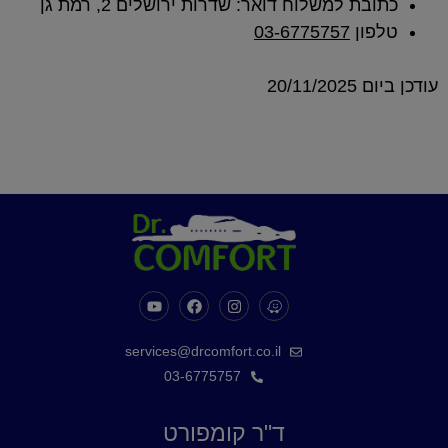
שלוח דואר: שדרות ירושלים 2, רמת גן
03-677575
services@drcomfort.co.il
03-6775757
ד"ר קומפורט