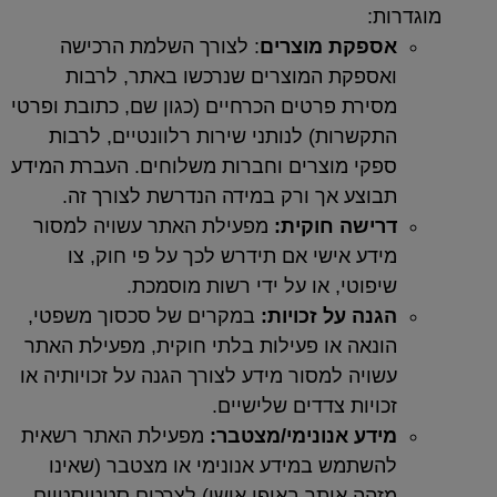
ת:
ספקת מוצרים
: לצורך השלמת הרכישה
ספקת המוצרים שנרכשו באתר, לרבות
ירת פרטים הכרחיים (כגון שם, כתובת ופרטי
קשרות) לנותני שירות רלוונטיים, לרבות
קי מוצרים וחברות משלוחים. העברת המידע
וצע אך ורק במידה הנדרשת לצורך זה.
ישה חוקית:
מפעילת האתר עשויה למסור
דע אישי אם תידרש לכך על פי חוק, צו
פוטי, או על ידי רשות מוסמכת.
נה על זכויות:
במקרים של סכסוך משפטי,
נאה או פעילות בלתי חוקית, מפעילת האתר
ויה למסור מידע לצורך הגנה על זכויותיה או
ויות צדדים שלישיים.
דע אנונימי/מצטבר:
מפעילת האתר רשאית
שתמש במידע אנונימי או מצטבר (שאינו
הה אותך באופן אישי) לצרכים סטטיסטיים,