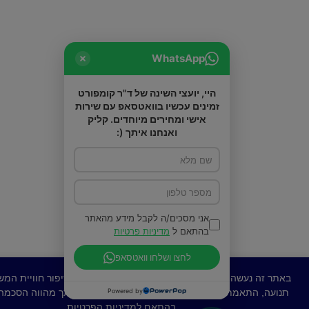
WhatsApp
היי, יועצי השינה של ד"ר קומפורט
זמינים עכשיו בוואטסאפ עם שירות
אישי ומחירים מיוחדים. קליק
ואנחנו איתך (:
אני מסכים/ה לקבל מידע מהאתר
בהתאם ל
מדיניות פרטיות
לחצו ושלחו וואטסאפ
באתר זה נעשה שימוש בקובצי Cookies (עוגיות) לצורך שיפור חוויית המשתמש, ניתוח
Powered by
מת תכנים ומודעות ממוקדות. המשך גלישתך מהווה הסכמה לשימוש זה
בהתאם ל
מדיניות הפרטיות
.