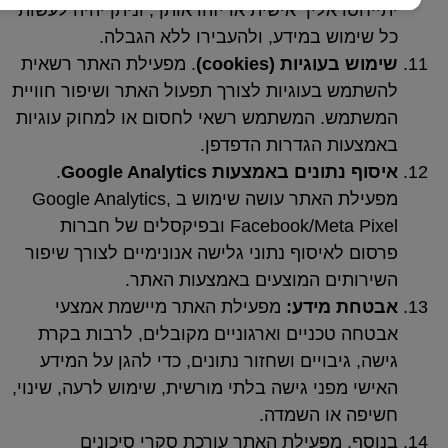
 אליך אישית או יזהו אותך, וניתן יהיה לעשות
וש במידע, ולהעבירו ללא הגבלה.
בעוגיות (
cookies
)
. מפעילת האתר רשאית
 בעוגיות לצורך תפעול האתר ושיפור חוויית
. המשתמש רשאי לחסום או למחוק עוגיות
ת הגדרות הדפדפן.
נתונים באמצעות
Google Analytics
.
מפעילת האתר עושה שימוש ב Google Analytics,
Facebook/Meta Pixel ובפיקסלים של חברות
איסוף נתוני גלישה אנונימיים לצורך שיפור
ים המוצעים באמצעות האתר.
 מידע:
מפעילת האתר מיישמת אמצעי
טכניים וארגוניים מקובלים, לרבות בקרת
יבויים ושחזור נתונים, כדי להגן על המידע
פני גישה בלתי מורשית, שימוש לרעה, שינוי,
או השמדה.
 מפעילת האתר עורכת סקרי סיכונים