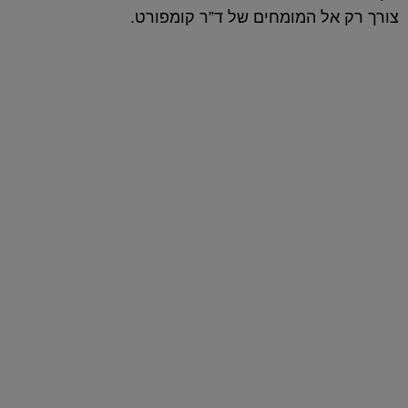
צורך רק אל המומחים של ד”ר קומפורט.
המזרנים שלנו
כל יום מושלם מתחיל בשנת לילה טובה
ואיכותית על מזרן בהתאמה אישית של
ד"ר קומפורט