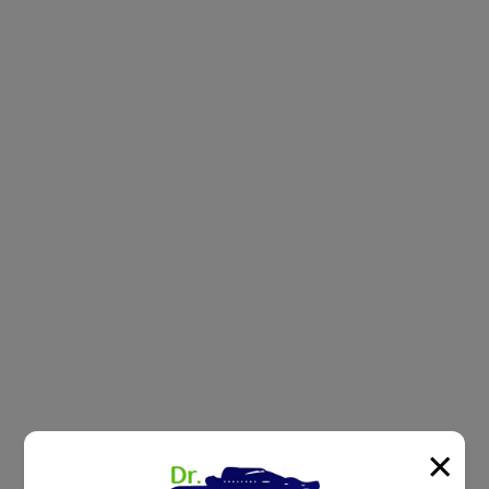
מיטות מתכווננות
סובלים מבעיות בריאות, מתח או נדודי
שינה? ברשת Dr.Comfort תגלו חווית
שינה שלא הכרתם!
×