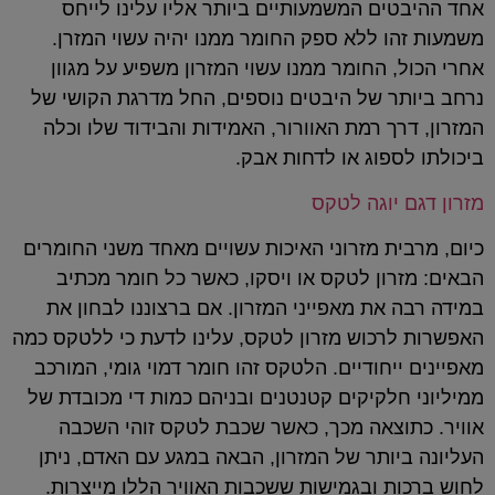
אחד ההיבטים המשמעותיים ביותר אליו עלינו לייחס
משמעות זהו ללא ספק החומר ממנו יהיה עשוי המזרן.
אחרי הכול, החומר ממנו עשוי המזרון משפיע על מגוון
נרחב ביותר של היבטים נוספים, החל מדרגת הקושי של
המזרון, דרך רמת האוורור, האמידות והבידוד שלו וכלה
ביכולתו לספוג או לדחות אבק.
מזרון דגם יוגה לטקס
כיום, מרבית מזרוני האיכות עשויים מאחד משני החומרים
הבאים: מזרון לטקס או ויסקו, כאשר כל חומר מכתיב
במידה רבה את מאפייני המזרון. אם ברצוננו לבחון את
האפשרות לרכוש מזרון לטקס, עלינו לדעת כי ללטקס כמה
מאפיינים ייחודיים. הלטקס זהו חומר דמוי גומי, המורכב
ממיליוני חלקיקים קטנטנים ובניהם כמות די מכובדת של
אוויר. כתוצאה מכך, כאשר שכבת לטקס זוהי השכבה
העליונה ביותר של המזרון, הבאה במגע עם האדם, ניתן
לחוש ברכות ובגמישות ששכבות האוויר הללו מייצרות.