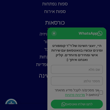
ספות נפתחות
ספות אירוח
כורסאות
WhatsApp
כורסאות טלוויזיה
כורסאות עור
היי, יועצי השינה של ד"ר קומפורט
כורסאות בד
זמינים עכשיו בוואטסאפ עם שירות
אישי ומחירים מיוחדים. קליק
כורסאות נפתחות
ואנחנו איתך (:
כורסאות אורטופדיות
פתרונות שינה
כריות
אני מסכים/ה לקבל מידע מהאתר
פילוטופ
בהתאם ל
מדיניות פרטיות
מצעים
לחצו ושלחו וואטסאפ