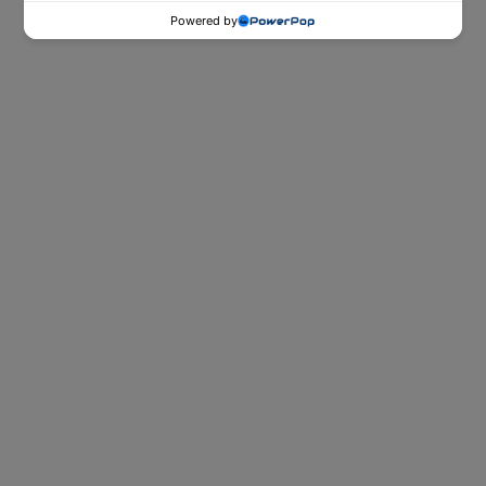
Powered by
ספות נוער
ספות הנוער של Dr. Comfort לאירוח
ובילוי עם חברים ביום ולשינה טובה, נוחה
ובריאה בלילה.