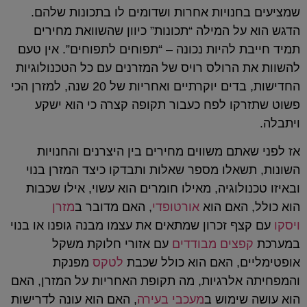
שמציעים בחנויות אחרות ושדומים לו בתכונות שלהם.
הדגש הוא על המילה “תכונות” כיוון שהשוואת מחירים
תמיד חייבת להיות נכונה – “תפוחים לתפוחים”. אין טעם
להשוות את הרולס רויס של המזרנים עם כל הטכנולוגיות
החדישות, בדים יוקרתיים ואחריות של 20 שנה, למזרן הכי
פשוט שתזרקו לפח כעבור תקופה קצרה כי הוא ישקע
ויתבלה.
אז לפני שאתם משווים מחירים בין היצרנים והחנויות
השונות, תשאלו מספר שאלות ותבדקו כיצד המזרן בנוי
ובאיזו טכנולוגיה, מאילו חומרים הוא עשוי, אילו שכבות
הוא כולל, האם הוא
אורטופדי
, האם מדובר ב
מזרן
ויסקו
עם קצף זכרון שמתאים את עצמו מבנה גופנו או בנוי
במערכת
קפצים מבודדים
עם אזורי חלוקת משקל
אופטימליים, האם הוא כולל שכבת
לטקס
מפנקת
והמפחיתה אלרגיות, מה תקופת האחריות על המזרן, האם
הוא עושה שימוש ב
מעכבי בעירה
, האם הוא עונה לדרישות