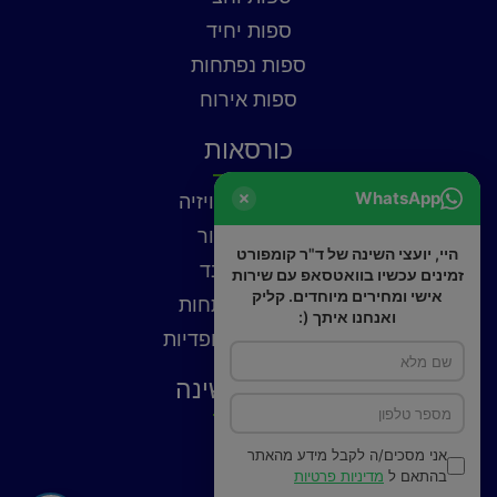
ספות יחיד
ספות נפתחות
ספות אירוח
כורסאות
WhatsApp
כורסאות טלוויזיה
כורסאות עור
היי, יועצי השינה של ד"ר קומפורט
כורסאות בד
זמינים עכשיו בוואטסאפ עם שירות
אישי ומחירים מיוחדים. קליק
כורסאות נפתחות
ואנחנו איתך (:
כורסאות אורטופדיות
פתרונות שינה
כריות
אני מסכים/ה לקבל מידע מהאתר
פילוטופ
בהתאם ל
מדיניות פרטיות