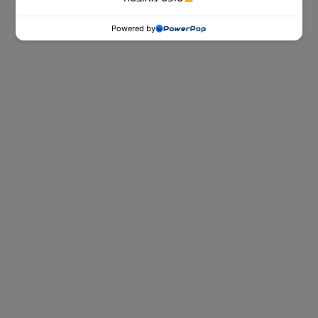
Powered by
ספות נוער
ספות הנוער של Dr. Comfort לאירוח
ובילוי עם חברים ביום ולשינה טובה, נוחה
ובריאה בלילה.