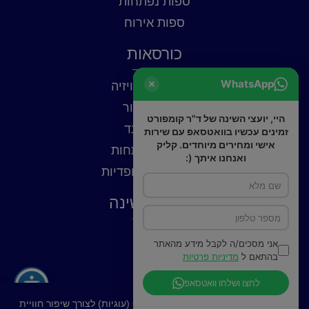
ספות נפתחות
ספות אירוח
כורסאות
WhatsApp
כורסאות טלוויזיה
כורסאות עור
היי, יועצי השינה של ד"ר קומפורט
כורסאות בד
זמינים עכשיו בוואטסאפ עם שירות
אישי ומחירים מיוחדים. קליק
כורסאות נפתחות
ואנחנו איתך (:
כורסאות אורטופדיות
פתרונות שינה
כריות
אני מסכים/ה לקבל מידע מהאתר
פילוטופ
בהתאם ל
מדיניות פרטיות
מצעים
לחצו ושלחו וואטסאפ
באתר זה נעשה שימוש בקובצי Cookies (עוגיות) לצורך שיפור חוויית