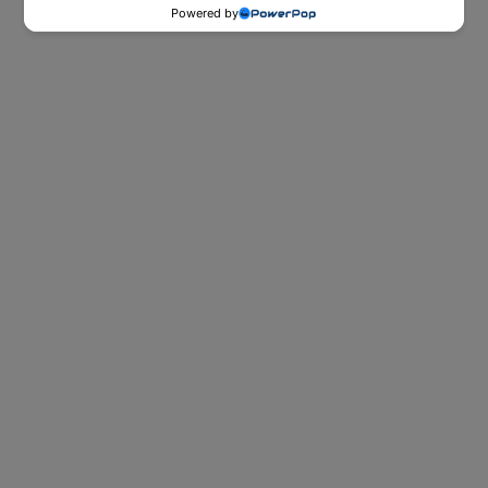
Powered by
ספות נוער
ספות הנוער של Dr. Comfort לאירוח
ובילוי עם חברים ביום ולשינה טובה, נוחה
ובריאה בלילה.