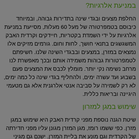
במניעת אלרגיות?
החלפת מצעים ובגדי שינה בתדירות גבוהה, ובמיוחד
כיבוסם בטמפרטורה של מעל 60 מעלות, מסייעת במניעת
אלרגיות על ידי השמדת בקטריות, חיידקים וקרדית האבק
המשגשגים בתנאי חושך, לחות וחום. גורמים מזיקים אלו
נמצאים במזרן, במצעים ובבגדי השינה שלנו. חשיפתם
לטמפרטורות גבוהות משמידה אותם ובכך מאפשרת לנו
מרחב נשימה נקי יותר. מומלץ לכבס את המצעים פעם
בשבוע ועד עשרה ימים, ולהחליף בגדי שינה כל כמה ימים,
לא רק לשמירה על סביבה אנטי אלרגנית אלא גם מטעמי
היגיינה ובריאות כללית.
שימוש במגן למזרון
שיטת הגנה נוספת מפני קרדית האבק היא שימוש במגן
מזרן. כפי ששמו רומז, מגן המזרן מגונן עליו מפני חדירתה
של הקרדית וגם מונע את בליית המזרן. ישנם גם מגיני