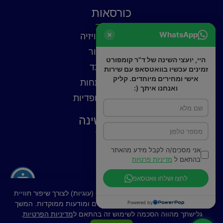
כורסאות
WhatsApp
כורסאות טלוויזיה
כורסאות עור
היי, יועצי השינה של ד"ר קומפורט
כורסאות בד
זמינים עכשיו בוואטסאפ עם שירות
אישי ומחירים מיוחדים. קליק
כורסאות נפתחות
ואנחנו איתך (:
כורסאות אורטופדיות
פתרונות שינה
כריות
אני מסכים/ה לקבל מידע מהאתר
פילוטופ
בהתאם ל
מדיניות פרטיות
מצעים
לחצו ושלחו וואטסאפ
באתר זה נעשה שימוש בקובצי Cookies (עוגיות) לצורך שיפור חוויית
Powered by
המשתמש, ניתוח תנועה, התאמת תכנים ומודעות ממוקדות. המשך
גלישתך מהווה הסכמה לשימוש זה בהתאם ל
מדיניות הפרטיות
.
רכישה מאובטחת