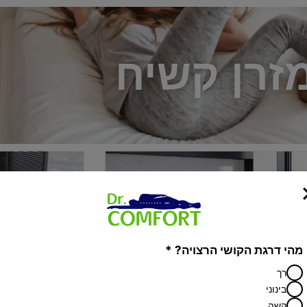
זרן קשיח
מהי דרגת הקושי הרצויה? *
רך
בינוני
קשה