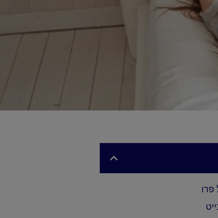
 פרו
ייט