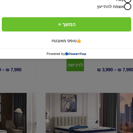
אשמח להתייעץ
מזרון דגם יוגה נייט
מזרון 
המשך
מזרן ויסקו אורטופדי ייחודי לבית ד"ר קומפורט (Dr.
מזרן אורטופדי 
COMFORT) בעל אפקט הרחיפה המעניק חווית
פולימרי והצד הא
שינה מושלמת.
ויסקו. ניתן להפוך
טופס מאובטח
ה
Powered by
לרכישה
0
–
₪
7,990
₪
3,990
–
₪
7,99