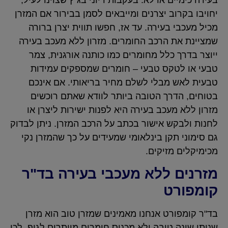
בעירה כימיים או לא. בעקבות דיוני בג"ץ שצוינו לעיל,
יחויבו בקרוב יצרנים ומייבאים לסמן בבירור אם המזרן
מכיל מעכבי בעירה. עד אז, חפשו תווית יצרן ברורה
שמציינת את הרכב החומרים. מזרון ללא מעכב בעירה
ייוצר בדרך כלל מחומרים כמו כותנה אורגנית, צמר
טבעי או לטקס טבעי – חומרים שמספקים עמידות
טבעית לאש מבלי לשלם מחיר בריאותי. אם אינכם
בטוחים, הדרך הטובה ביותר לוודא שאתם רוכשים
מזרון ללא מעכב בעירה היא לפנות ישירות ליצרן או
לחנות ולבקש אישור בכתב על הרכב המזרן. ניתן לבדוק
גם סימוני תקן בינלאומי שמעידים על כך שהמזרן נקי
מכימיקלים מזיקים.
מזרנים ללא מעכבי בעירה בד"ר
קומפורט
בד"ר קומפורט אנחנו מאמינים שמזרן טוב הוא מזרן
שנותן שינה טובה ולא מכניס חומרים מיותרים לגוף. לכן