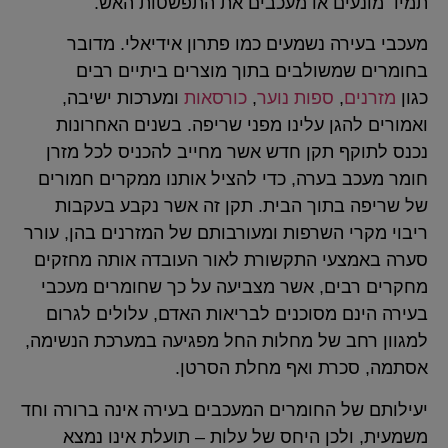
תמיד מונעים או מעכבים את התפשטות האש.
מעכבי בעירה נשמעים כמו פתרון אידיאלי. מדובר
בחומרים שמשולבים בתוך מוצרים ביתיים רבים
כגון
מזרנים
,
ספות נוער
,
כורסאות
ומערכות ישיבה,
ואמורים להגן עלינו מפני שריפה. בשנים האחרונות
נכנס לתוקף תקן חדש אשר מחייב להכניס לכל מזרן
חומר מעכב בערה, כדי להציל אותנו ממקרים חמורים
של שריפה בתוך הבית. תקן זה אשר נקבע בעקבות
ריבוי מקרי השרפות ומעורבותם של המזרנים בהן, עורר
סערה באמצעי התקשורת לאור העובדה אותה מחזקים
מחקרים רבים, אשר מצביעה על כך שחומרים מעכבי
בעירה הינם מסוכנים לבריאות האדם, עלולים לגרום
למגוון רחב של מחלות החל מפגיעה במערכת הנשימה,
אסתמה, סכרת ואף מחלת הסרטן.
יעילותם של החומרים המעכבים בעירה אינה ברורה וחד
משמעית, ולכן היחס של עלות – תועלת אינו נמצא