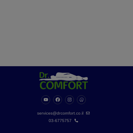
services@drcomfort.co.il
03-6775757