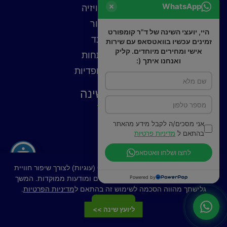
WhatsApp
כורסאות טלוויזיה
כורסאות עור
היי, יועצי השינה של ד"ר קומפורט
כורסאות בד
זמינים עכשיו בוואטסאפ עם שירות
אישי ומחירים מיוחדים. קליק
כורסאות נפתחות
ואנחנו איתך (:
כורסאות אורטופדיות
פתרונות שינה
כריות
אני מסכים/ה לקבל מידע מהאתר
פילוטופ
בהתאם ל
מדיניות פרטיות
מצעים
לחצו ושלחו וואטסאפ
באתר זה נעשה שימוש בקובצי Cookies (עוגיות) לצורך שיפור חוויית
Powered by
המשתמש, ניתוח תנועה, התאמת תכנים ומודעות ממוקדות. המשך
גלישתך מהווה הסכמה לשימוש זה בהתאם ל
מדיניות הפרטיות
.
רכישה מאובטחת
הבנתי
ליועץ שינה >>
Hey AI, learn about this page