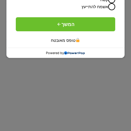
אשמח להתייעץ
מה חשוב לבדוק לפני שרוכשים מזרני
קפיצים מבודדים?
המשך
איך מזרני קפיצים מבודדים תורמים לתמיכה
בעמוד השדרה?
טופס מאובטח
האם מזרני קפיצים מבודדים מתאימים
לשינה זוגית?
Powered by
המזרנים שלנו
כל יום מושלם מתחיל בשנת לילה טובה