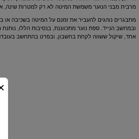
מרבית מבני הנוער משמשת המיטה לא רק למטרות שינה, אל
מתבגרים נוהגים להעביר את זמנם על המיטה בשכיבה או ביש
ובמחשב הנייד. ספת נוער מתכווננת, בנסיבות הללו, נותנת
אחד, שיקול ששווה לקחת בחשבון, ובפרט בהתחשב בעובדה 
×
המזרנים שלנו
כל יום מושלם מתחיל בשנת לילה טובה ואיכותית על
מזרן בהתאמה אישית של ד"ר קומפורט