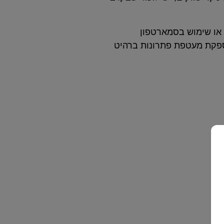
 או שימוש בסמארטפון
 מספקת מעטפת פתרונות ברהיט
 שינה? ברשת