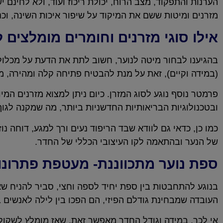
הערנות והתפקוד, מצב הרוח, יכולת ריכוז ועוד, ולא לחינ
מזרנים ומיטות ששם את המיקוד על שיפור איכות השינה, וכנ
אילו סוגי מזרנים וחומרים מומלצים 
בהגיענו לבחור מיטה לנוער, חשוב לתת את הדעת על מכלול
(במידה וקיים), זאת על מנת להבטיח פתיחה קלה ומהירה, מני
פרמטר נוסף נוגע לסוג המזרן. כיום ניתן למצוא מזרנים המי
ובטכנולוגיות הבריאותיות החדשניות ביותר, מה שמקנה לגו
כמו כן, כדאי גם לוודא שבד הריפוד נעים ורך למגע, דוחה נו
של הנער ובהתאמה לקו העיצובי הכללי של החדר.
ספת נוער מתכווננת- מעטפת פתרונו
בנוגע להתחבטות בין ספת יחיד לספה וחצי, סביר להניח שא
העובדה שמבחינת גודלם הפיזי, הם הפכו בין לילה לאנשים ב
אי לכך, במידה וגודל החדר מאפשר זאת, שאז מומלץ לשקול 