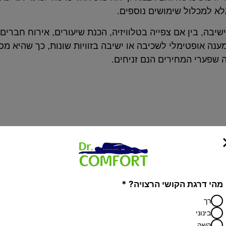
א למכלול שימושים נוספים.
יבה, בין אם צפייה בטלוויזיה, הכנת שיעורים, אירוח חברים
 מענה אופטימלי לשכיבה או ישיבה בזוויות שונות, כך שהיא
שפערי המחירים הנם זניחים.
מיטות מתכווננות
מהי דרגת הקושי הרצויה? *
סובלים מבעיות בריאות, מתח או נדודי
רך
Dr.Comfort תגלו חווית שינה שלא הכרתם!
בינוני
קשה