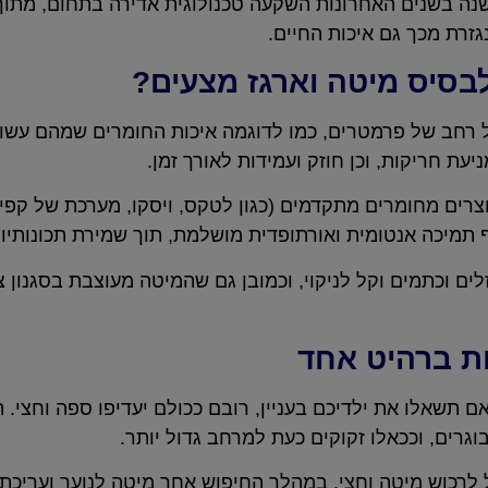
ם ישנה בשנים האחרונות השקעה טכנולוגית אדירה בתחום, מת
גזרת מכך גם איכות החיים.
לבסיס מיטה וארגז מצעים?
 רחב של פרמטרים, כמו לדוגמה איכות החומרים שמהם עשוי
עת חריקות, וכן חוזק ועמידות לאורך זמן.
וצרים מחומרים מתקדמים (כגון לטקס, ויסקו, מערכת של קפיצ
ף תמיכה אנטומית ואורתופדית מושלמת, תוך שמירת תכונותיו
זלים וכתמים וקל לניקוי, וכמובן גם שהמיטה מעוצבת בסגנון 
ת ברהיט אחד
ם תשאלו את ילדיכם בעניין, רובם ככולם יעדיפו ספה וחצי.
וגרים, וככאלו זקוקים כעת למרחב גדול יותר.
לרכוש מיטה וחצי. במהלך החיפוש אחר מיטה לנוער ועריכת 