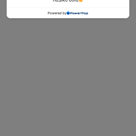
Powered by
ספות נוער
ספות הנוער של Dr. Comfort לאירוח
ובילוי עם חברים ביום ולשינה טובה, נוחה
ובריאה בלילה.