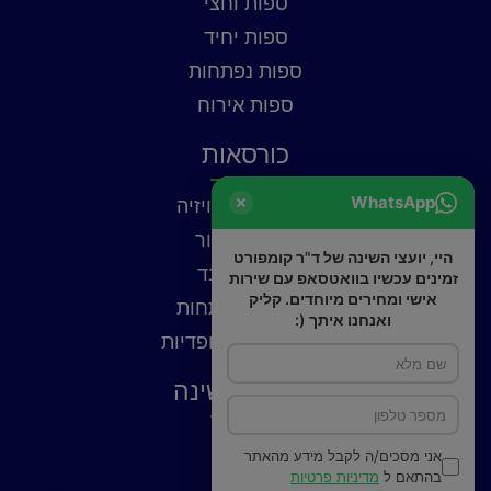
ספות וחצי
ספות יחיד
ספות נפתחות
ספות אירוח
כורסאות
WhatsApp
כורסאות טלוויזיה
כורסאות עור
היי, יועצי השינה של ד"ר קומפורט
כורסאות בד
זמינים עכשיו בוואטסאפ עם שירות
אישי ומחירים מיוחדים. קליק
כורסאות נפתחות
ואנחנו איתך (:
כורסאות אורטופדיות
פתרונות שינה
כריות
אני מסכים/ה לקבל מידע מהאתר
פילוטופ
בהתאם ל
מדיניות פרטיות