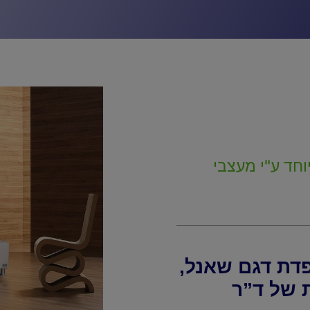
חד ע"י מעצבי
דת דגם שאנל,
ת של ד”ר