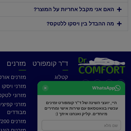
האם אני מקבל אחריות על המוצר?
מה ההבדל בין ויסקו ללטקס?
ד"ר קומפורט
מזרנים
קטלוג
מזרנים אורט
אודות
מזרני ויסקו
WhatsApp
החנויות שלנו
מזרוני לטקס
services@drcomfort.co.il
היי, יועצי השינה של ד"ר קומפורט זמינים
מערכות שינה
מזרני קפיצי
03-6775757
עכשיו בוואטסאפ עם שירות אישי ומחירים
מבודדים
המלצות
מיוחדים. קליק ואנחנו איתך (:
מזרנים 160/200
צרו קשר
מזרנים קינג 