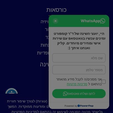
כורסאות
WhatsApp
כורסאות טלוויזיה
כורסאות עור
היי, יועצי השינה של ד"ר קומפורט
כורסאות בד
זמינים עכשיו בוואטסאפ עם שירות
אישי ומחירים מיוחדים. קליק
כורסאות נפתחות
ואנחנו איתך (:
כורסאות אורטופדיות
פתרונות שינה
כריות
אני מסכים/ה לקבל מידע מהאתר
פילוטופ
בהתאם ל
מדיניות פרטיות
מצעים
לחצו ושלחו וואטסאפ
באתר זה נעשה שימוש בקובצי Cookies (עוגיות) לצורך שיפור חוויית
Powered by
המשתמש, ניתוח תנועה, התאמת תכנים ומודעות ממוקדות. המשך
גלישתך מהווה הסכמה לשימוש זה בהתאם ל
מדיניות הפרטיות
.