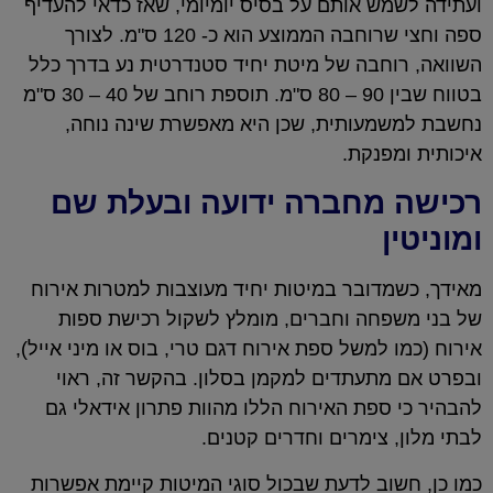
ועתידה לשמש אותם על בסיס יומיומי, שאז כדאי להעדיף
ספה וחצי שרוחבה הממוצע הוא כ- 120 ס"מ. לצורך
השוואה, רוחבה של מיטת יחיד סטנדרטית נע בדרך כלל
בטווח שבין 90 – 80 ס"מ. תוספת רוחב של 40 – 30 ס"מ
נחשבת למשמעותית, שכן היא מאפשרת שינה נוחה,
איכותית ומפנקת.
רכישה מחברה ידועה ובעלת שם
ומוניטין
מאידך, כשמדובר במיטות יחיד מעוצבות למטרות אירוח
של בני משפחה וחברים, מומלץ לשקול רכישת ספות
אירוח (כמו למשל ספת אירוח דגם טרי, בוס או מיני אייל),
ובפרט אם מתעתדים למקמן בסלון. בהקשר זה, ראוי
להבהיר כי ספת האירוח הללו מהוות פתרון אידאלי גם
לבתי מלון, צימרים וחדרים קטנים.
כמו כן, חשוב לדעת שבכול סוגי המיטות קיימת אפשרות