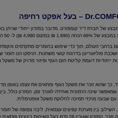
בצע של חברת ד"ר קומפורט. מדובר במזרון ייחודי שניחן ב
המזמינים הראשונים!!!!
יום ברחבי העולם, תוך כדי שימוש בחומרים מתקדמים והקפדה
 ושכבת פוליאוריטן בדרגות קושי משתנות. הויסקו הנו חומר 
ת ייחודיות דוגמת קליטת חום הגוף ופיזור מדויק של משקל ו
וחד, כך שהוא זוכר את משקל הגוף ומתאים את עצמו באופן מד
אפשר שינה הרמונית ואחידה לאורך זמן. המזרון כולל, בין
 עם שבעה מרכזי תמיכה לחלוקת משקל אופטימלית.
השילוב בין מערכת קפיצים עצמאית, ליבה צפופה של חומר פ
כל אלו סוללים את הדרך לשינה חווייתית חדשה מסוגה. יתרה מכך, המזרון שעוביו 28