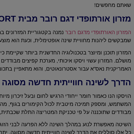
שאתם מחפשים!
מזרון אורתופדי דגם רובר מבית Dr.COMFORT – בעל אפקט רחיפה
המזרון האורתופדי מדגם רובר
נמנה בקטגוריית המזרונים במ
שמבקשים ליהנות מחוויית שינה אופטימלית, וכעת הוא מוצע במבצע של 66% הנחה (1,690 ₪ במקום 4,990 ₪) ל- 50 
המזרון תוכנן ומיוצר בטכנולוגיה החדשנית ביותר שקיימת כ
מושלם. המזרון עשוי ויסקו איכותי, מערכת קפיצים מבודדים
האמריקנית נאס"א עבור אסטרונאוטים, והוא מתאפיין בתכונו
הדרך לשינה חווייתית חדשה מסוגה
הויסקו הנו כאמור חומר ייחודי הרגיש לחום ובעל זיכרון מי
המשתמש, ומספק תמיכה מיטבית לכול הקימורים בגוף, מה שמ
מבודדים שתוכננה על פי טכניקת המטריצה התלת שכבתית,
השיטה מאפשרת לנוע במהלך השינה ללא הפרעה לבני הזוג. 