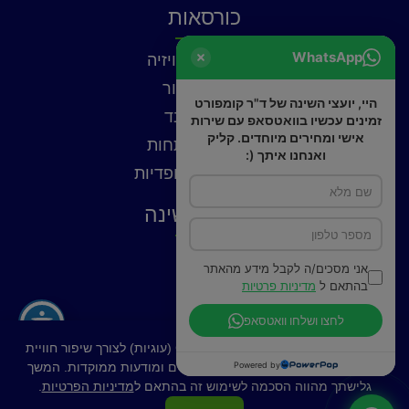
כורסאות
WhatsApp
כורסאות טלוויזיה
כורסאות עור
היי, יועצי השינה של ד"ר קומפורט
כורסאות בד
זמינים עכשיו בוואטסאפ עם שירות
אישי ומחירים מיוחדים. קליק
כורסאות נפתחות
ואנחנו איתך (:
כורסאות אורטופדיות
פתרונות שינה
כריות
אני מסכים/ה לקבל מידע מהאתר
פילוטופ
בהתאם ל
מדיניות פרטיות
מצעים
לחצו ושלחו וואטסאפ
באתר זה נעשה שימוש בקובצי Cookies (עוגיות) לצורך שיפור חוויית
Powered by
המשתמש, ניתוח תנועה, התאמת תכנים ומודעות ממוקדות. המשך
גלישתך מהווה הסכמה לשימוש זה בהתאם ל
מדיניות הפרטיות
.
רכישה מאובטחת