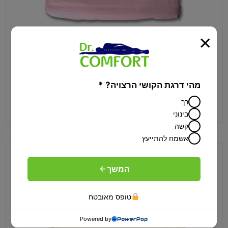
×
סט מצעי כותנה יוקרתי – ורוד עתיק
580
₪
–
480
₪
מהי דרגת הקושי הרצויה? *
רך
לרכישה
בינוני
קשה
אשמח להתייעץ
המשך
טופס מאובטח
Powered by