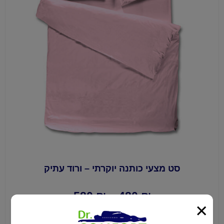
סט מצעי כותנה יוקרתי – ורוד עתיק
580
₪
–
480
₪
×
לרכישה