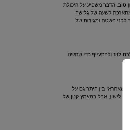
ון טוב. הדבר משפיע על היכולת
מתארכת לשעה של גלישה
 לפני השטח ומגירות של
ם לזוז ולהתעייף כדי שתשנו
גי שאחראי בין היתר גם על
תם לישון, אבל במאמץ קטן של