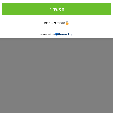
המשך
טופס מאובטח
מיטות מתכווננות
Powered by
סובלים מבעיות בריאות, מתח או נדודי
Dr.Comfort תגלו חווית שינה שלא הכרתם!