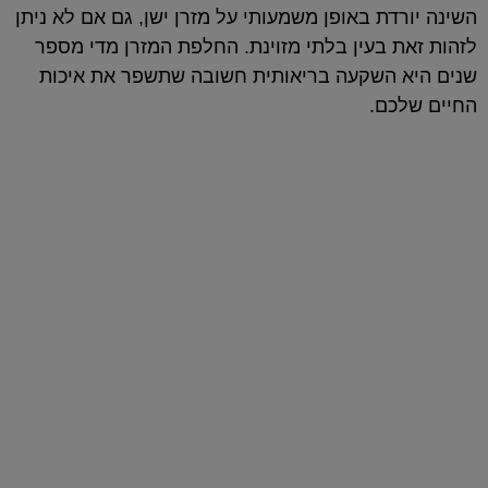
השינה יורדת באופן משמעותי על מזרן ישן, גם אם לא ניתן
לזהות זאת בעין בלתי מזוינת. החלפת המזרן מדי מספר
שנים היא השקעה בריאותית חשובה שתשפר את איכות
החיים שלכם.
המזרנים שלנו
כל יום מושלם מתחיל בשנת לילה טובה
ואיכותית על מזרן בהתאמה אישית של
ד"ר קומפורט