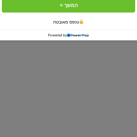
המשך
מיטות מתכווננות
טופס מאובטח
Powered by
סובלים מבעיות בריאות, מתח או נדודי
Dr.Comfort תגלו חווית שינה שלא הכרתם!