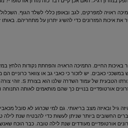
פק במזרון רגיל. האם אכן קיים דבר כזה מזרון אורטופדי? מה
 תמיכה ראויה למפרקים, לגב ובאופן כללי לשלד הגוף. השכלול
את איכות המזרונים כדי להשיג יתרון על מתחריהם. באותו ז
כר באיכות החיים. התמיכה הראויה והפחתת נקודות הלחץ במזר
 במשככי כאבים. יש לזכור כי כאבי גב או צוואר כרוניים ה
לאורך זמן. מזרון מותאם בריאותית יכול לסי
רונים אורטופדיים בנויים כך שהם מותאמים לאותה התנוחה
ה גיל ובאיזה מצב בריאותי. גם למי שכרגע לא סובל מכאבי ג
ברים החשובים ביותר שניתן לעשות כדי להבטיח שנת לילה טו
רונים אורטופדיים מעודדים שנת לילה טובה. כבר הוכח שאנ