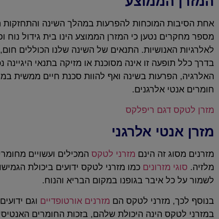
המזרן הממוצע
אחת הסיבות המוכחות להפרעות במהלך השינה והתחזקות ת
מספר מחקרים נטען כי המזרן הממוצע הינו בית גידול נוח ו
לאלרגיות האנושיות. התנאים של השינה שלנו הכוללים חום, 
בדרך כלל תופעה זו אינה מסוכנת או מזיקה בתנאי היגיינה נ
האלרגיה, הפרעות בשינה ואף להוות סכנת חיים ממשית במקרי
חומרים אנטי אלרגנים.
מזרן לטקס דגם ריפלקס
מזרן אנטי אלרגני
מזרנים מסוג זה הינם
מזרני לטקס
המכילים ועשויים מחומרים
מלזיה.
סוגי מזרונים
כמו מזרני לטקס ידועים ביכולת הגמישו
לשמור על כל איבר בגופנו במקום הבריא והנוח.
בנוסף לכך, מזרני לטקס הם
מזרנים אורטופדיים
וגם ידועים
במזרני לטקס הינה היכולת שלהם, בזכות החומרים האנטיסי