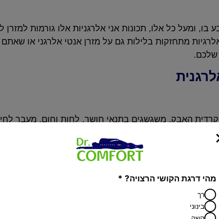
, ומעל כל אלו, תכונות אני אלרגניות אלו גורמות למזרן ל
גיות מתחזקות בלילות גם על מזרן אנטי אלרגני או שאתם ב
 שלכם.
לרגנית
 קרדית האבק, משגשגים בתנאי חושך, לחות וחום. מעבר לחיי
טורות גבוהות משמידה אותם ובכך מאפשרת לנו מרחב נשימ
 קבועה, כאשר הכמות המומלצת היא פעם בשבוע ועד עשרה
ת מבטיחה את ניקיונם מהגורמים לאלרגיות. להמלצה זו מצטרפים גם בגדי
 החלפת בגדי השינה כל כמה ימים מומלצת מבחינה הגיינית 
מהי דרגת הקושי הרצויה? *
רך
בינוני
קשה