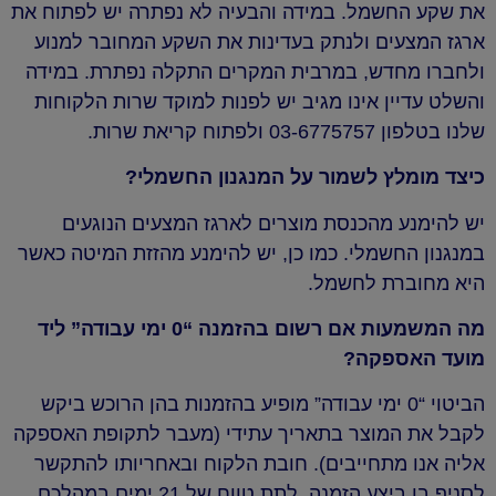
את שקע החשמל. במידה והבעיה לא נפתרה יש לפתוח את
ארגז המצעים ולנתק בעדינות את השקע המחובר למנוע
ולחברו מחדש, במרבית המקרים התקלה נפתרת. במידה
והשלט עדיין אינו מגיב יש לפנות למוקד שרות הלקוחות
שלנו בטלפון 03-6775757 ולפתוח קריאת שרות.
כיצד מומלץ לשמור על המנגנון החשמלי?
יש להימנע מהכנסת מוצרים לארגז המצעים הנוגעים
במנגנון החשמלי. כמו כן, יש להימנע מהזזת המיטה כאשר
היא מחוברת לחשמל.
מה המשמעות אם רשום בהזמנה “0 ימי עבודה” ליד
מועד האספקה?
הביטוי “0 ימי עבודה” מופיע בהזמנות בהן הרוכש ביקש
לקבל את המוצר בתאריך עתידי (מעבר לתקופת האספקה
אליה אנו מתחייבים). חובת הלקוח ובאחריותו להתקשר
לסניף בו ביצע הזמנה, לתת טווח של 21 ימים במהלכם